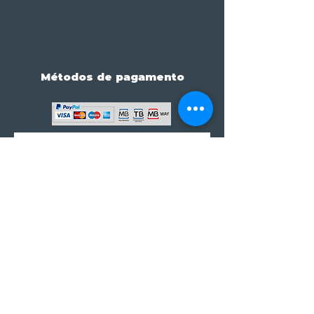
Métodos de pagamento
Subscreve já à nossa 
newsletter • Não percas 
nada!
Email
*
Join
Subscrever à newsletter