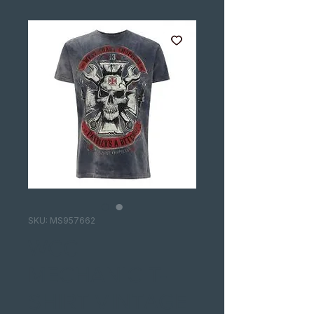
SKU: MS957662
WCC
MECHANIC T-
SHIRT VINTAGE