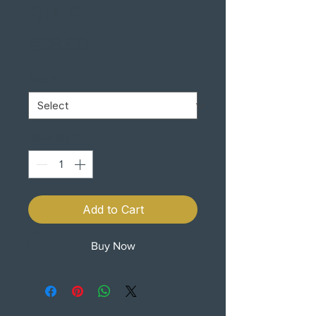
BLUE
Price
€38.50
SIZE
*
Quantity
*
Add to Cart
Buy Now