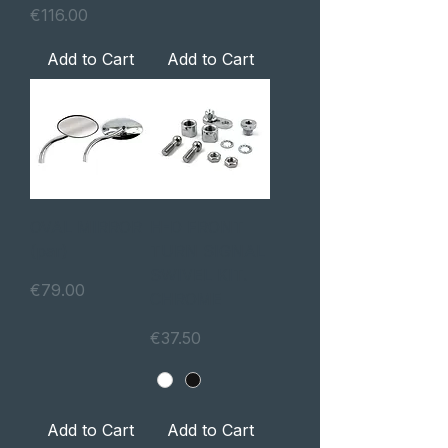
Price
€116.00
Add to Cart
Add to Cart
OVAL MIRROR
H-D FRONT
(par)
TURN SIGNAL
SWIVEL KIT.
Price
€79.00
CHROME
Price
€37.50
Add to Cart
Add to Cart