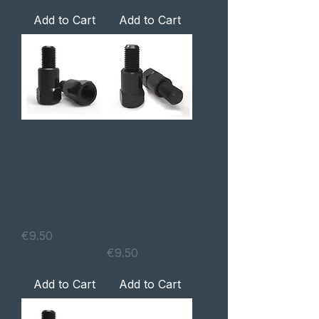
Add to Cart
Add to Cart
OXFORD
OXFORD
ADAPTADOR
ADAPTADOR
ESPELHO
ESPELHO
10MM A 10MM
8MM PARA
REV PRETO
10MM REV
PRETO
Price
€9.50
Price
€9.50
Add to Cart
Add to Cart