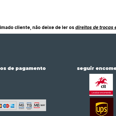
imado cliente, não deixe de ler os
direitos de trocas
os de pagamento
seguir encom