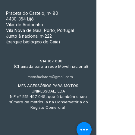
Praceta do Castelo, nº 80
4430-354
Lijó
Vilar de Andorinho
Vila Nova de Gaia, Porto, Portugal
Junto à nacional nº222
(parque biológico de Gaia)
914 167 680
(Chamada para a rede Móvel nacional)
mensfuelstore@gmail.com
MFS ACESSÓRIOS PARA MOTOS
UNIPESSOAL, LDA
NIF n° 515 497 045, que é também o seu
número de matrícula na Conservatória do
Registo Comercial