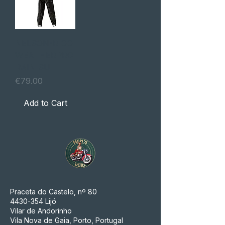
NELSON-RIGG
WEATHERPRO
RAIN SUIT
Price
€79.00
Add to Cart
Praceta do Castelo, nº 80
4430-354
Lijó
Vilar de Andorinho
Vila Nova de Gaia, Porto, Portugal