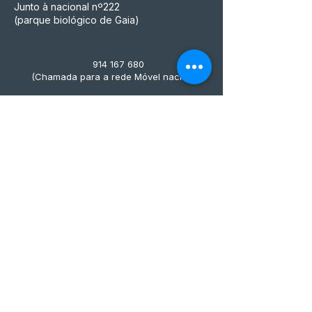
Junto à nacional nº222
(parque biológico de Gaia)
914 167 680
(Chamada para a rede Móvel nacional)
mensfuelstore@gmail.com
MFS ACESSÓRIOS PARA MOTOS
UNIPESSOAL, LDA
NIF n° 515 497 045, que é também o seu
número de matrícula na Conservatória do
Registo Comercial
Métodos de pagamento