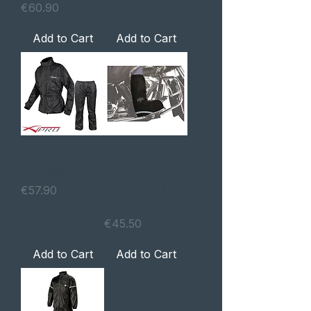
Price
€60.90
Add to Cart
Add to Cart
Fato de chuva
NELSON-RIGG
american pro
WATERPROOF
RAIN BOOT
Price
€57.90
COVERS
Price
€45.50
Add to Cart
Add to Cart