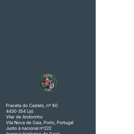
We don’t have any
products to
show here right now.
Praceta do Castelo, nº 80
4430-354
Lijó
Vilar de Andorinho
Vila Nova de Gaia, Porto, Portugal
Junto à nacional nº222
(parque biológico de Gaia)