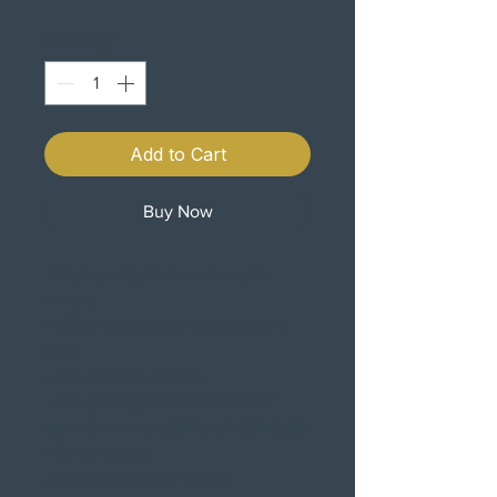
Price
Price
Quantity
*
Add to Cart
Buy Now
• High quality black motorcycle
mirrors.
• Offers a clear view both day and
night.
• Eye-catching design.
• The package includes: set of 2
rear-view mirrors (left and right side).
• Colour: black.
• Mirror area: 13 cm x 6 cm.