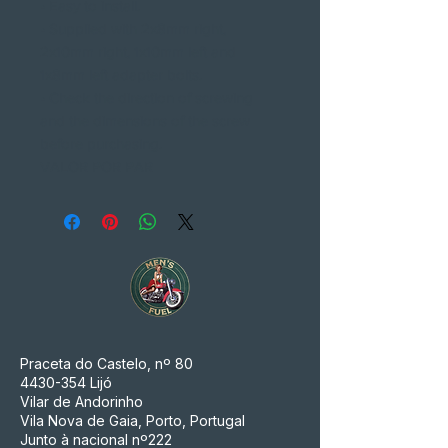
• Easy to install.
• Supplied with 2x8mm right,
2x10mm right, 1x10mm left and
1x8mm left adapter bolts.
• Check the direction of screwing
and the dimensions of the screw
before purchasing.
VALOR POR PAR
Praceta do Castelo, nº 80
4430-354
Lijó
Vilar de Andorinho
Vila Nova de Gaia, Porto, Portugal
Junto à nacional nº222