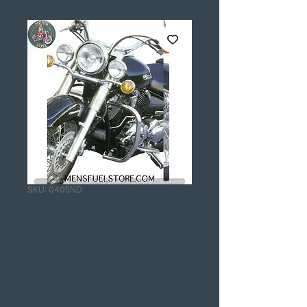
SKU: 0405ND
VARÃO
DRAGSTAR 1100
CLASSIC XVS-A
- V STAR 1100