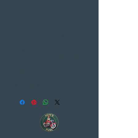
Drag Star XVS1100 Custom (VP05)
(1999-2011)V Star 1100 Custom
(1999-2011)V-Star 1100 Midnight
Custom (2006)
Drag Star XVS1100A Classic (VP16)
(2001-2011)V Star 1100 Classic (1998-
2015)
Excelente qualidade, fabricada
especificamente para cada modelo.
Fácil de instalar e com tudo o
necessário para a montagem.
Cor Cromado ou preto.
38 mm de diâmetro