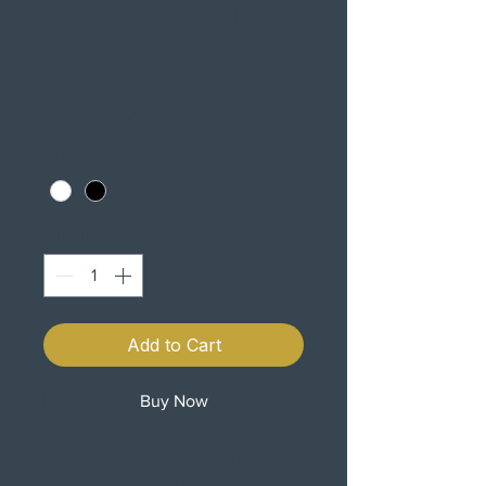
CLASSIC OU
CUSTOM
Price
€240.00
COLOR
*
Quantity
*
Add to Cart
Buy Now
Válido para modelos Yamaha: