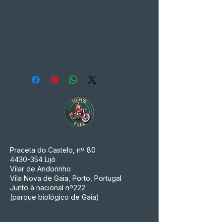
Características
Uso:
All purpose
Tempo:
Verão
Cor:
Preto/Rosa
Material:
Têxtil
Praceta do Castelo, nº 80
4430-354
Lijó
Vilar de Andorinho
Vila Nova de Gaia, Porto, Portugal
Junto à nacional nº222
(parque biológico de Gaia)