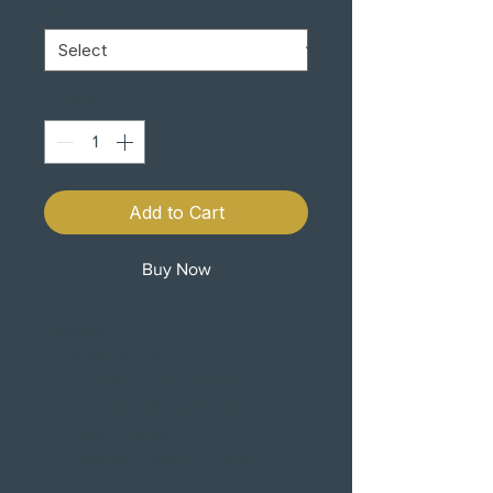
SIZE
*
Quantity
*
Add to Cart
Buy Now
Descrição
Ajuste no pulso
Proteção nós dos dedos
Palma da mão reforçada
Material Refletor
Materiais - Mesh e Amara