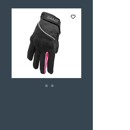
SPRINT Lady
SP03 Preto/Rosa
Price
€29.90