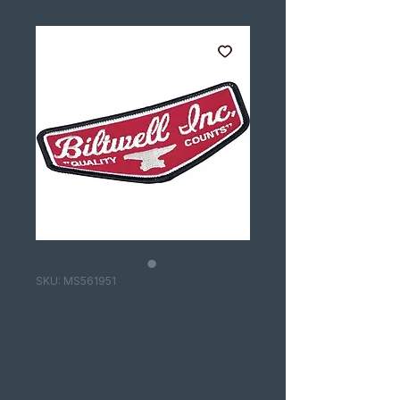
SKU: MS561951
SHIELD PATCH
4.5" -
BLACK/RED/WHI