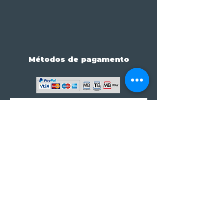
Métodos de pagamento
Subscreve já à nossa 
newsletter • Não percas 
nada!
Email
*
Join
Subscrever à newsletter