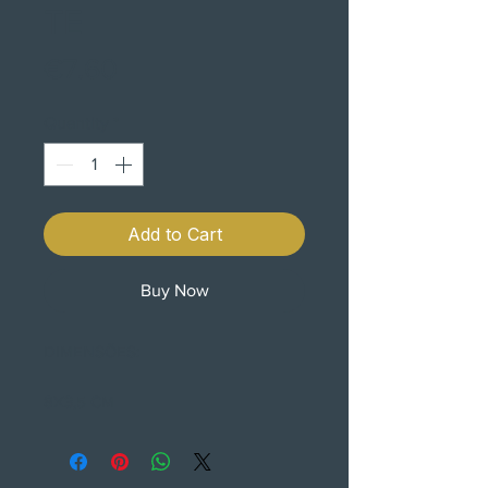
TE
Price
€7.60
Quantity
*
Add to Cart
Buy Now
DIMENSÕES:
8X3,5 CM