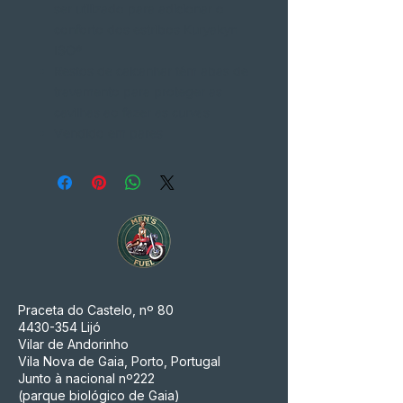
ser utilizado para adicionar o
conforto dos estribos Kuryakyn
ISO®
Restos de calcanhar têm abas de
travamento para proteger as
cavilhas ao fazer as curvas
Vendido em pares
Praceta do Castelo, nº 80
4430-354
Lijó
Vilar de Andorinho
Vila Nova de Gaia, Porto, Portugal
Junto à nacional nº222
(parque biológico de Gaia)