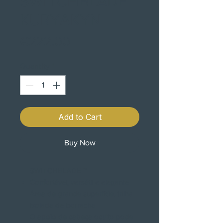
SWITCHBLADE
KURYAKYN
Price
€222.00
Quantity
*
Add to Cart
Buy Now
SWITCHBLADE ™
Confortável, versátil e elegante
Área de grande superfície, trilha
isolada de borracha
O apoio de cabeça oculto pode