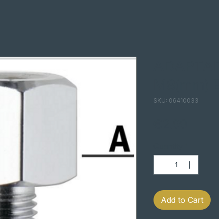
ADAPTA
M8(mm) 
SKU: 06410033
Price
€2.99
Quantity
*
Add to Cart