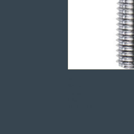
ROSCA
MEDIDAS:
B-8MM
A-10MM
VENDIDO À UNIDADE.