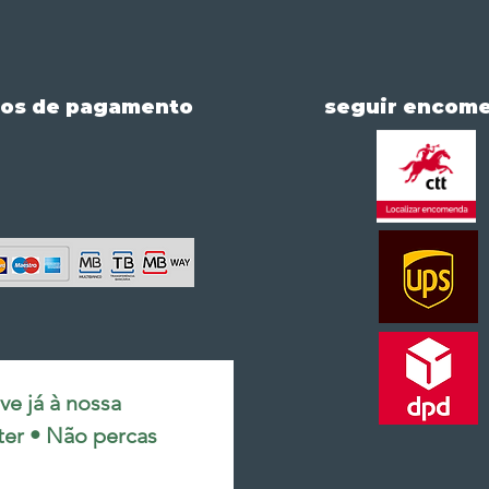
os de pagamento
seguir encom
e já à nossa 
ter • Não percas 