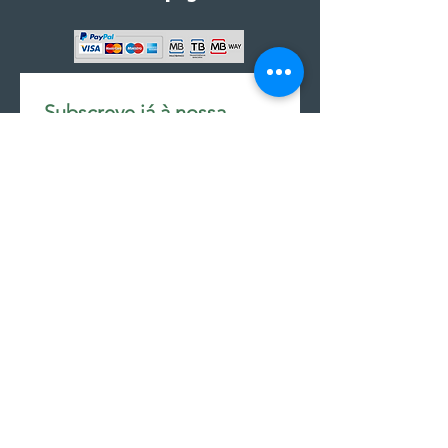
Subscreve já à nossa 
newsletter • Não percas 
nada!
Email
*
Join
Subscrever à newsletter