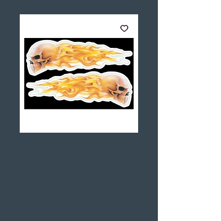
VINIL LETHAL
THREAT"FLAMIN
G SKULLS"
Price
€4.90