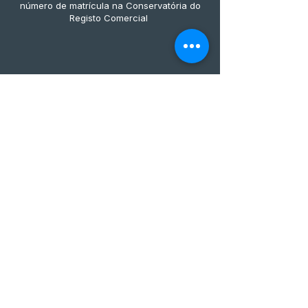
número de matrícula na Conservatória do
Registo Comercial
Métodos de pagamento
Subscreve já à nossa 
newsletter • Não percas 
nada!
Email
*
Join