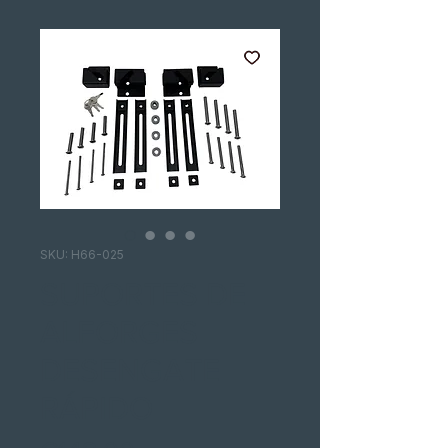
SKU: H66-025
SUPORTES DE
ALFORGES
DESENGATE
RÁPIDO