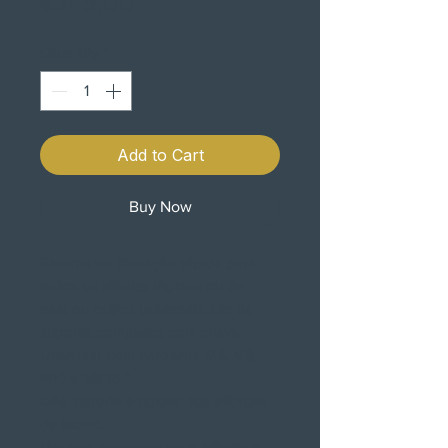
Price
€148.00
Quantity
*
Add to Cart
Buy Now
Sistema de liberação rápida para
todos os alforjes Rigidos ou de
pele ou outros universais, kits de
suporte, completos com chave.
Universal, com hardware M6, M8,
M10 e 3/8 16 ".
Dão suporte e rigidez aos alforges
de tecido.
Monte e desmonte seus Alforjes e