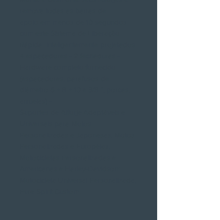
remova todas as barras de
apoio em menos de 10 segundos
com este Sistema de Liberação
Rápida inteligentemente projetados.
4 espaçadores - 2 fechaduras -
Hardware completo fornecido
(espaçadores, parafusos de
diâmetro 6 + 8 + 10 e 3/8 ", porcas,
arruelas) -
Suportes de Alforje Adaptáveis ​​e
Universais para Motos
Personalizadas e Japonesas, Motos
Personalizadas e Européias,
Motocicletas Personalizadas e
Americanas e Harley-Davidson:
Motocicleta Universal Personalizada,
Pure Spirit Custom.