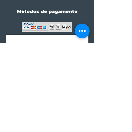
Métodos de pagamento
Subscreve já à nossa 
newsletter • Não percas 
nada!
Email
*
Join
Subscrever à newsletter