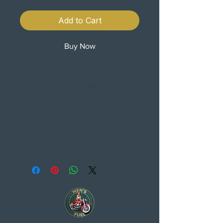
Add to Cart
Buy Now
Universal side mount bracket plus
Lucas bracket and taillight (including
license plate light)
Complete kit
Mounting hole is 15 mm (0.6 ") in
diameter
Can be left or right mounted