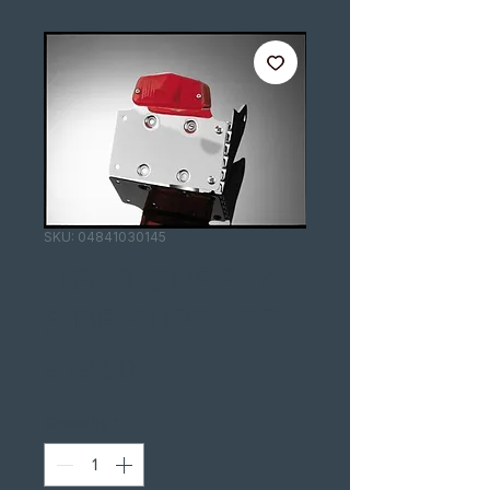
SKU: 04841030145
LIGHT SUPPLY
SIDE SUPPORT
Price
€79.00
Quantity
*