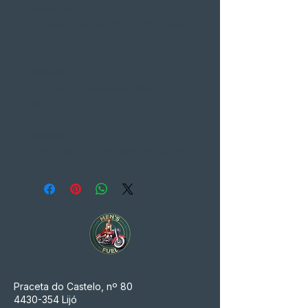
Protecção:
Testado para EN 1621-1: 2012, nível
2
Material:
Espuma de poliuretano visco-
elástica
Medidas:
aprox. altura 21 cm x largura 16,5 cm
Praceta do Castelo, nº 80
4430-354
Lijó