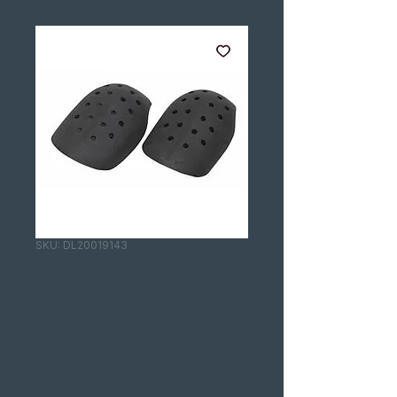
SKU: DL20019143
SUPER SHIELD
SC-1/01
SHOULDER
PROTECTORS,