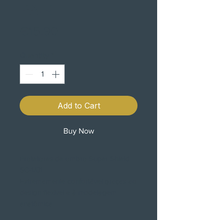
PAIR
Price
€15.90
Quantity
*
Add to Cart
Buy Now
Protetores de ombro Super Shield
SC-1/01
Extremamente confortável graças ao
design flexível e à modelagem
anatômica.