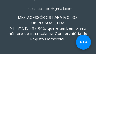
mensfuelstore@gmail.com
MFS ACESSÓRIOS PARA MOTOS
UNIPESSOAL, LDA
NIF n° 515 497 045, que é também o seu
número de matrícula na Conservatória do
Registo Comercial
Métodos de pagamento
Subscreve já à nossa 
newsletter • Não percas 
nada!