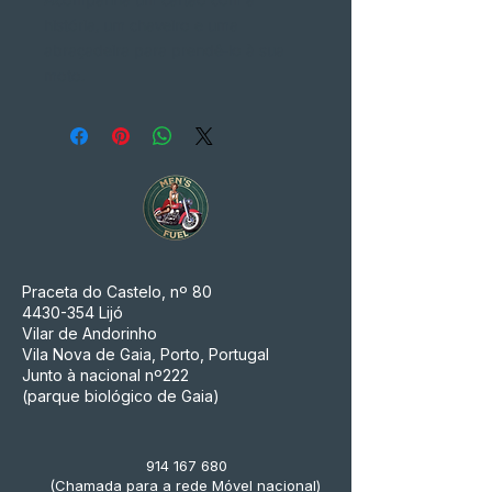
história, um chaveiro e uma
abraçadeira para prendê-lo à sua
moto.
Praceta do Castelo, nº 80
4430-354
Lijó
Vilar de Andorinho
Vila Nova de Gaia, Porto, Portugal
Junto à nacional nº222
(parque biológico de Gaia)
914 167 680
(Chamada para a rede Móvel nacional)