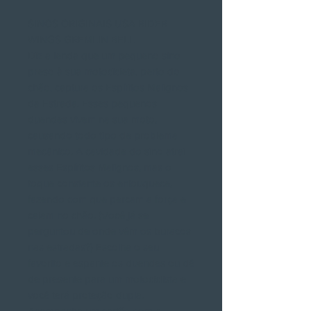
SINOS ORIGINAIS USA RIDER
WINGS GREMLIN BELL
Diz a lenda que um pequeno sino
preso à sua motocicleta, perto do
chão, captura os Espíritos Malignos
da Estrada. Esses pequenos
duendes vivem na sua moto,
causando todo tipo de problema
mecânico. A cavidade do sino atrai
esses Espíritos Malignos, mas o
toque constante os enlouquece,
fazendo com que percam a força e
caiam no chão. (Você já se
perguntou de onde vêm os buracos
nas estradas?) Escolha o seu
favorito e espante os duendes ou dê
de presente para um motociclista e
você terá proteção dupla.
Acompanha um cartão com a