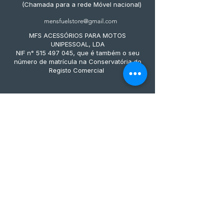
(Chamada para a rede Móvel nacional)
mensfuelstore@gmail.com
MFS ACESSÓRIOS PARA MOTOS
UNIPESSOAL, LDA
NIF n° 515 497 045, que é também o seu
número de matrícula na Conservatória do
Registo Comercial
Métodos de pagamento
Subscreve já à nossa 
newsletter • Não percas 