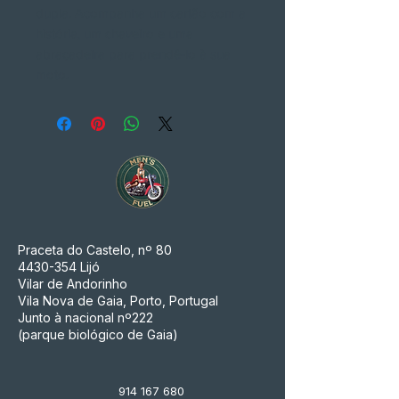
dupla. Acompanha um cartão com a
história, um chaveiro e uma
abraçadeira para prendê-lo à sua
moto.
Praceta do Castelo, nº 80
4430-354
Lijó
Vilar de Andorinho
Vila Nova de Gaia, Porto, Portugal
Junto à nacional nº222
(parque biológico de Gaia)
914 167 680