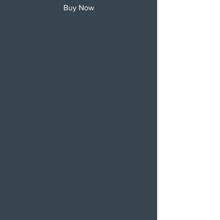
Buy Now
SINOS ORIGINAIS USA RIDER
ANGELGREMLIN BELLDiz a lenda
que um pequeno sino preso à sua
motocicleta, perto do chão, captura
os Espíritos Malignos da Estrada.
Esses pequenos duendes vivem na
sua moto, causando todo tipo de
problema mecânico. A cavidade do
sino atrai esses Espíritos Malignos,
mas o toque constante os
enlouquece, fazendo com que
percam a força e caiam no chão.
(Você já se perguntou de onde vêm
os buracos nas estradas?) Escolha o
seu favorito e espante os duendes
ou dê de presente para um
motociclista e você terá proteção