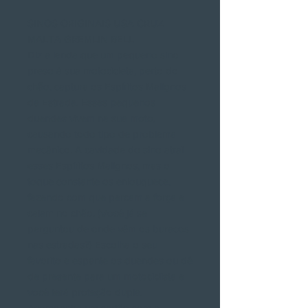
SINOS ORIGINAIS USA CRUZ
MALTA GREMLIN BELL
Diz a lenda que um pequeno sino
preso à sua motocicleta, perto do
chão, captura os Espíritos Malignos
da Estrada. Esses pequenos
duendes vivem na sua moto,
causando todo tipo de problema
mecânico. A cavidade do sino atrai
esses Espíritos Malignos, mas o
toque constante os enlouquece,
fazendo com que percam a força e
caiam no chão. (Você já se
perguntou de onde vêm os buracos
nas estradas?) Escolha o seu
favorito e espante os duendes ou dê
de presente para um motociclista e
você terá proteção dupla.
Acompanha um cartão com a