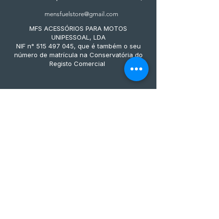
mensfuelstore@gmail.com
MFS ACESSÓRIOS PARA MOTOS
UNIPESSOAL, LDA
NIF n° 515 497 045, que é também o seu
número de matrícula na Conservatória do
Registo Comercial
Métodos de pagamento
Subscreve já à nossa 
newsletter • Não percas 
nada!