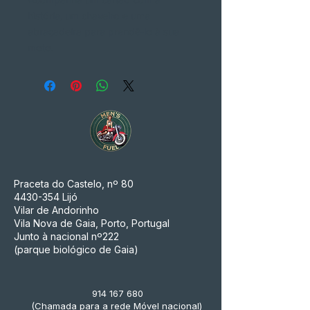
história, um chaveiro e uma
abraçadeira para prendê-lo à sua
moto.
Praceta do Castelo, nº 80
4430-354
Lijó
Vilar de Andorinho
Vila Nova de Gaia, Porto, Portugal
Junto à nacional nº222
(parque biológico de Gaia)
914 167 680
(Chamada para a rede Móvel nacional)