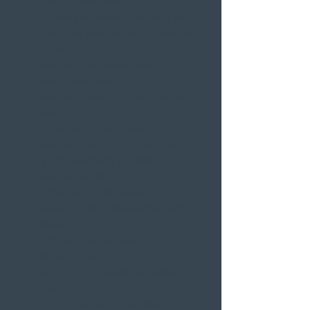
tempo inclemente
Built-in sintonizador de rádio FM
com uma estação de digitalizar e
salvar a função
Bluetooth emparelhamento para
telemóveis duas
Bluetooth viva-voz para celulares
Bluetooth
Fone de ouvido estéreo
Bluetooth para dispositivos de
áudio Bluetooth, tais como
leitores de MP3
Fone de ouvido estéreo
Bluetooth para navegações GPS
Bluetooth
Firmware actualizável
* abrir em terreno
Bluetooth 4.0 e arquitetura exclusiva
do Sena
Os 20 apresenta uma arquitectura