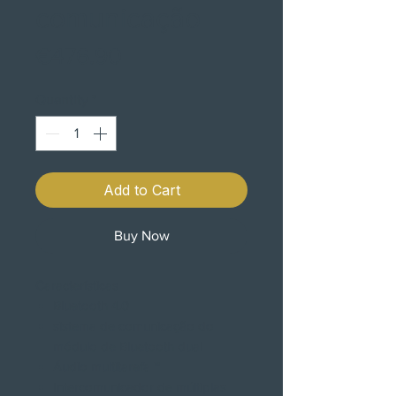
comunicação
Price
€476.90
Quantity
*
Add to Cart
Buy Now
Características
Bluetooth 4.0
sistema de comunicação do
módulo de Bluetooth dual
Áudio multitarefa ™
Intercomunicador de múltiplas