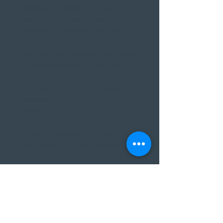
destaque é a gestão de grupo
intercom, que permite aos usuários
gerenciar participantes do intercom
pelo grupo. O intercom também é
feito para ser "universal", permitindo
a função sem costura com Sena
Bluetooth dispositivos de
comunicação, bem como Bluetooth
headsets de comunicação no
mercado.
Qualidade HD Audio
O sistema de áudio de 20 anos foi
reprojetado para alta definição (HD)
qualidade de áudio que oferece
qualidade de som cristalina, natural
e é integrada com um booster
audio, fornecendo o nível de som
suficiente para ambientes ruidosos.
Os usuários podem desfrutar de um