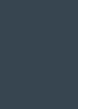
única, os usuários também podem
oferecer vários indivíduos a
capacidade de incluir seus
comentários de voz sobre uma
câmera centralmente localizado com
a funcionalidade de
intercomunicador.
Intercom
um dos recursos mais avançados
tecnologicamente que Sena
Bluetooth oferece aos seus usuários
é um sistema de intercomunicação
de múltiplas vias para motos com
voz de qualidade HD, permitindo até
oito companheiros. Com uma
distância até 2,0 km ou milhas 1,2, o
sistema é o mais confiável e versátil
interfone da motocicleta. Uma
característica adicional que faz com
que o interfone funcionar um