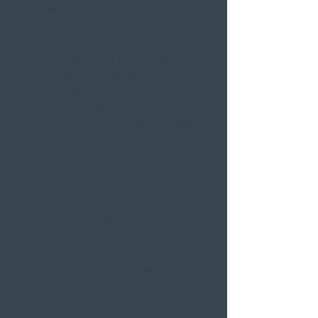
vias até 8 conexões
Grupo Intercom ™
Intercomunicador Bluetooth até
2,0 quilômetros (1,2 milhas) *
Smartphone App para iPhone e
Android
Universal Intercom ™
™ de controle de ruído avançada
prompts de voz intuitiva e
comandos de voz
Som cristalino e natural com
qualidade HD
Bluetooth Áudio ™ de gravação
Funções versáteis usando a
tecnologia de sensor de
movimento
Kit de fixação de tudo-em-um
capacete
Resistente à água para o uso no