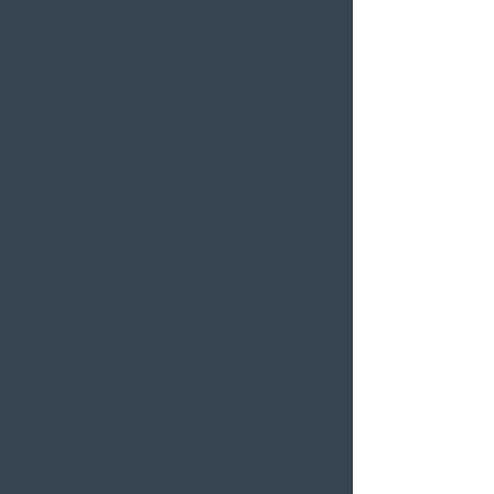
única que utiliza o sistema de
comunicação da indústria o primeiro
dual-módulo Bluetooth, bem como a
primeira tecnologia de Bluetooth 4.0
do setor. O módulo de Bluetooth
dual permite maior flexibilidade de
funções, desempenho e
confiabilidade. Com o sistema dual
Bluetooth, as características dos
anos 20 podem operar a uma
capacidade mais elevada e uma taxa
mais rápida do desempenho. Os
usuários podem aproveitar
comunicação simultânea executando
vários aplicativos (música, GPS,
telefone móvel, intercom) e sem
problemas de comutação e para
trás conforme necessário. Com a
combinação do sistema de módulo