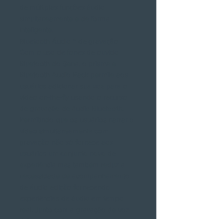
de múltiplas funções áudio
simultaneamente e de forma
inteligente.
Bluetooth Áudio ™ de gravação
Com o uso de fones de ouvido
Bluetooth do Sena, o prisma e
Bluetooth Audio Pack permite aos
usuários adicionar sua voz para o
vídeo on-the-fly usando o recurso
de gravação de áudio Bluetooth.
Permitindo que os usuários narrar o
vídeo simultaneamente com
gravação não só fornece aos
usuários um conjunto novo de
experiência mas também reduz a
necessidade de acompanhamento
de áudio edição fornecendo
experiências de áudio em tempo
real. Junto com a gravação de voz