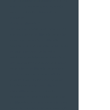
dual Bluetooth e Bluetooth 4.0, a 20
anos é o mais avançado aparelho
de comunicação Bluetooth no
mercado.
Áudio multitarefa ™
um recurso-chave novo para os 20
é o recurso de multitarefa de áudio.
O recurso de áudio multitarefa
permite que o áudio alternativo entre
música, intercom, rádio FM e
telefone e perfeitamente intermix e
sobreposição para entrada e saído
de áudio. A multitarefa de áudio é
um novo recurso que substitui a
anterior interrupção com base em
funções de áudio dos últimos
dispositivos de comunicação
Bluetooth. A nova função de áudio
multitarefa cria o som de áudio mais
perto-ao-natural durante a execução