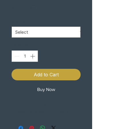
Price
€23.50
GRIP SIZE
*
Quantity
*
Add to Cart
Buy Now
PUNHOS UNIVERSAIS
DISPONÍVEIS EM 22 E 25MM.