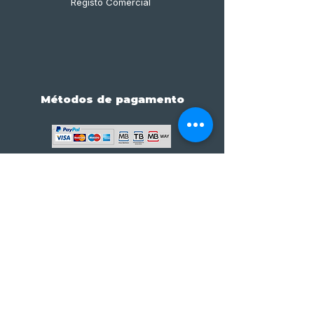
Registo Comercial
Métodos de pagamento
Subscreve já à nossa 
newsletter • Não percas 
nada!
Email
*
Join