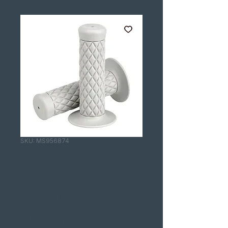
SKU: MS956874
PUNHOS
BILTWELL
THRUSTER
BRANCO