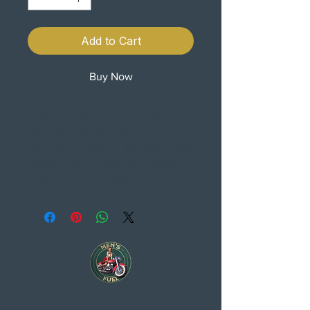
Add to Cart
Buy Now
Pederneira flint de sobrevivência.
Barra de magnésio em formato de
chave com raspador em metal. Basta
raspar para criar faíscas potentes
para acender uma fogueira.