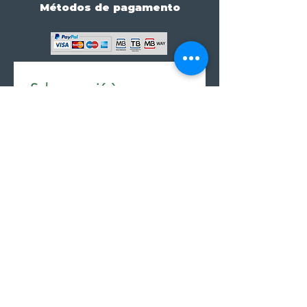
Métodos de pagamento
Subscreve já à nossa 
newsletter • Não percas 
nada!
Email
*
Join
Subscrever à newsletter