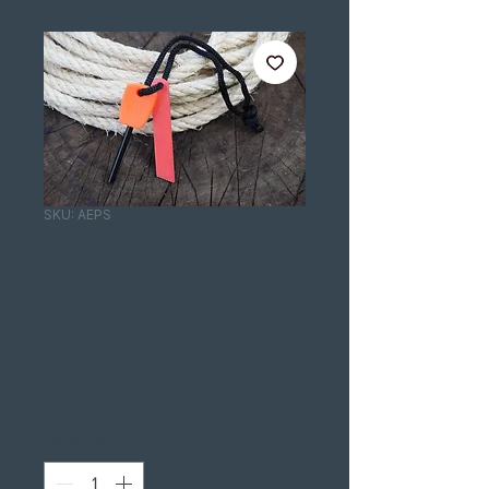
SKU: AEPS
PEDRENEIRAS
SOBREVIVENCI
A
Price
€5.00
Quantity
*