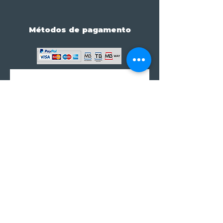
Métodos de pagamento
Subscreve já à nossa 
newsletter • Não percas 
nada!
Email
*
Join
Subscrever à newsletter