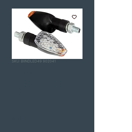
SKU: BIINDLED49 902041
PEAK LED
HASTE CURTA
HOMOLOGADO
S PAR
Price
€37.00