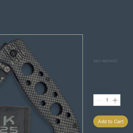
NAVALHA
PUNHO 
SKU: MA19221
Pric
€18.40
Quantity
*
Add to Cart