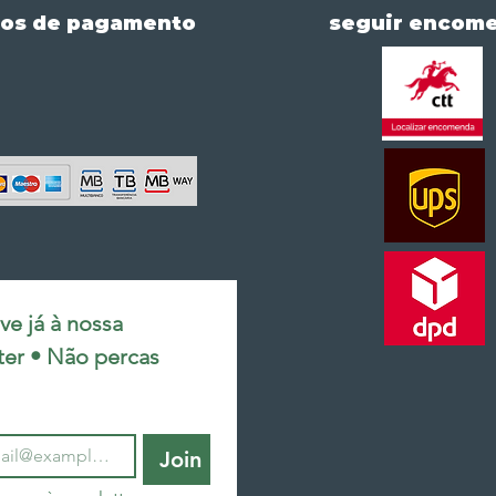
os de pagamento
seguir encom
e já à nossa 
ter • Não percas 
Join