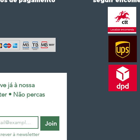
os de pagamento
seguir encom
e já à nossa 
ter • Não percas 
Join
rever à newsletter