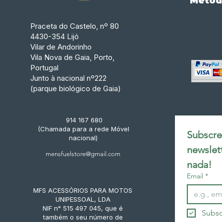
Métod
Praceta do Castelo, nº 80
4430-354 Lijó
Vilar de Andorinho
Vila Nova de Gaia, Porto,
Portugal
Junto à nacional nº222
(parque biológico de Gaia)
914 167 680
(Chamada para a rede Móvel
Subscrev
nacional)
newslet
mensfuelstore@gmail.com
nada!
Email
*
MFS ACESSÓRIOS PARA MOTOS
UNIPESSOAL, LDA
NIF n° 515 497 045, que é
Subsc
também o seu número de