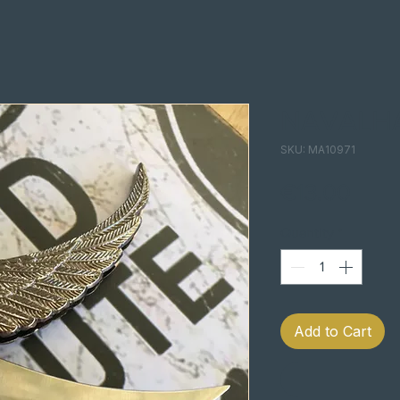
NAVALHA
SKU: MA10971
Pric
€13.00
Quantity
*
Add to Cart