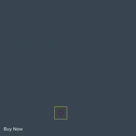
 SKULL WINGS
e
Buy Now