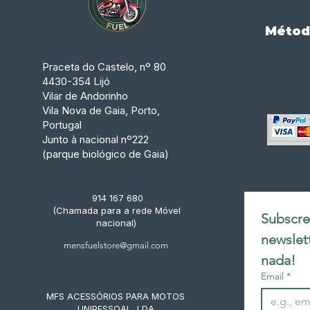
Métod
Praceta do Castelo, nº 80
4430-354 Lijó
Vilar de Andorinho
Vila Nova de Gaia, Porto,
Portugal
Junto à nacional nº222
(parque biológico de Gaia)
914 167 680
(Chamada para a rede Móvel
Subscrev
nacional)
newslet
mensfuelstore@gmail.com
nada!
Email
*
MFS ACESSÓRIOS PARA MOTOS
UNIPESSOAL, LDA