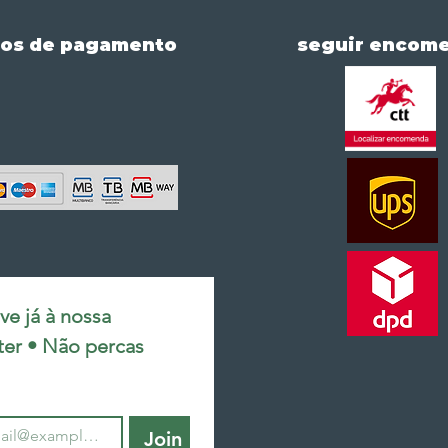
os de pagamento
seguir encom
e já à nossa 
ter • Não percas 
Join