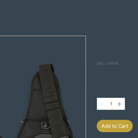
MOCHILA
Mochila T
SKU: 34896
Pric
€28.00
Quantity
*
Add to Cart