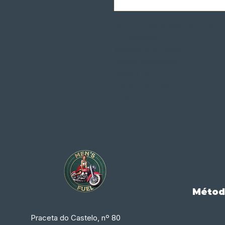
Backpack BARBARIC black 50 l
Da BARBARIC
Material: Nylon 600D
Bolsas destacáveis
Sistema MOLLE
Fechos Reforçados.
Total size: 50x55x33 cm (50 l)
Métod
Praceta do Castelo, nº 80