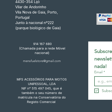
4430-354 Lijó
Vilar de Andorinho
Vila Nova de Gaia, Porto,
Portugal
Junto à nacional nº222
(parque biológico de Gaia)
914 167 680
(Chamada para a rede Móvel
Subscrev
nacional)
newslet
mensfuelstore@gmail.com
nada!
Email
*
MFS ACESSÓRIOS PARA MOTOS
UNIPESSOAL, LDA
NIF n° 515 497 045, que é
Subsc
também o seu número de
matrícula na Conservatória do
Registo Comercial