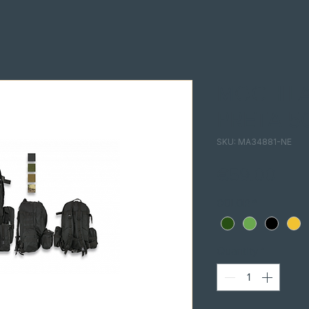
MOCHILA
PRETA 5
SKU: MA34881-NE
Pric
€59.00
COLOR
*
Quantity
*