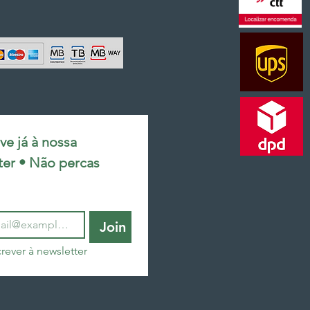
e já à nossa 
ter • Não percas 
Join
rever à newsletter