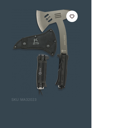
SKU: MA32023
Machado K25
Cor Preto.Total: