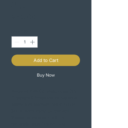
31,5
Price
€56.00
Quantity
*
Add to Cart
Buy Now
Machado K25 Cor Preto.Total: 31,5
Copyright © Projetado na Espanha
Marca: K25 Machado tático Punho:
SFL e revestimento de borracha
Espessura da chapa: 4,8 mm
Dimensão total: 31,5 cm Inclui