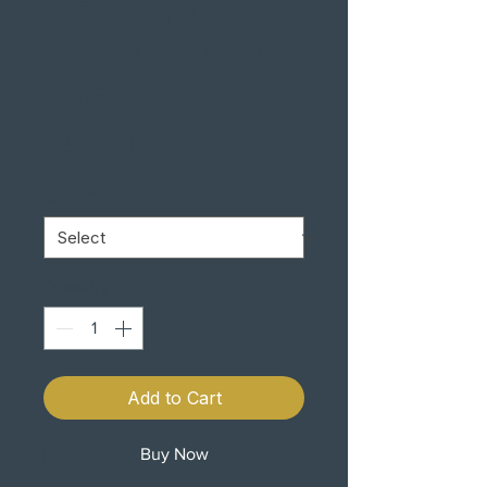
MECHANIX
MOD MPACT3
PRETO
Price
€58.90
SIZES
*
Quantity
*
Add to Cart
Buy Now