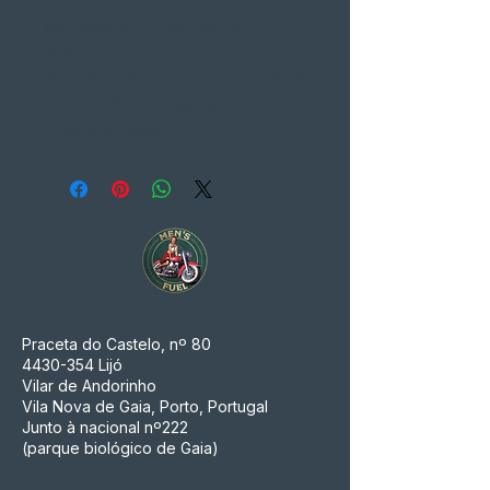
MECHANIX GLOVES M-PACT 3
BLACK
Black M-Pact 3 work gloves. Padded
palm, reinforced fingertips and ultra
knuckle protection.
Praceta do Castelo, nº 80
4430-354
Lijó
Vilar de Andorinho
Vila Nova de Gaia, Porto, Portugal
Junto à nacional nº222
(parque biológico de Gaia)