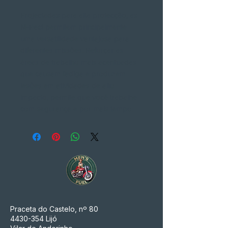
Projectadas para alta protecção, as
M-Pact permitem principalmente
uma versatilidade vantajosa para
diferentes missões. Reforçar as
áreas de trabalho mais acentuadas
que causam fadiga e produzem
lesões em atividades de alto
impacto, permite que você trabalhe
com segurança e por mais tempo.
Praceta do Castelo, nº 80
4430-354
Lijó