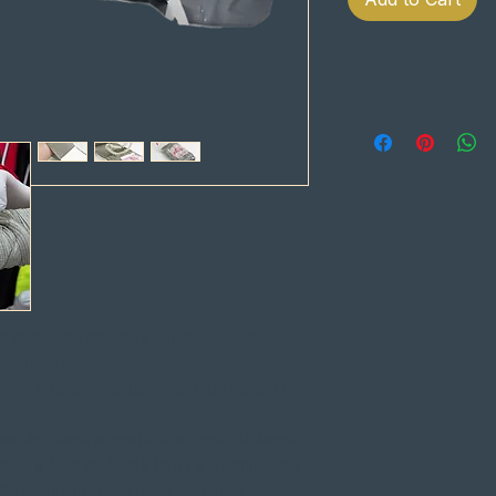
ta
consolida diversos equipamentos de
 oferecendo:
mina o risco de causar dor e de reabrir a
essão direta e imediata no local da ferida.
ém a área da ferida limpa e a compressa
zação do membro ou parte do corpo