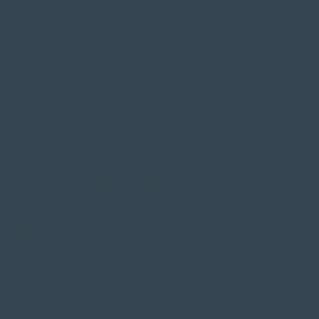
e direção com facilidade graças à sua
ções ao socorrista para aplicar o penso de
antêm a compressa fixa
sobre a ferida e,
s da compressa, funcionam como um
penso
oncebida para manter sempre a sua
largura
 uma corda.
multifuncional, mas simples, rápido e
arra de fecho
(tipo clipe) que fixa a faixa
ma caneta num bolso de camisa. Esta
a sobre a ferida.
adicional
, a barra de fecho pode ser
 inicial, inserida entre as camadas
or cima da barra de pressão
, e
rodada
.
al sobre a barra de pressão, aplicando
arra de fecho é depois usada como
mente o penso
.