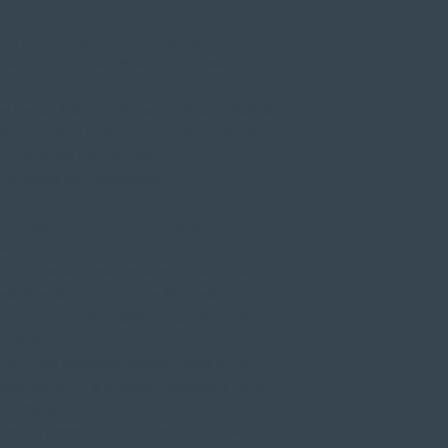
r e fixar a Ligadura de Emergência em
ecessidade de alfinetes, fitas, velcros ou
el de ser feita por si mesmo (autoaplicável)
izador final: tanto para profissionais de
cuidadores não treinados.
 e custos por tratamento.
e excelente capacidade de estancar
es:
é colocada diretamente sobre a ferida.
eta imediata
enrolando a faixa elástica por
ontra a
barra de pressão
especialmente
a faixa.
mbro (em qualquer direção), esta força a
essa, gerando a pressão necessária para
emostase.
arra de pressão
facilita o processo de