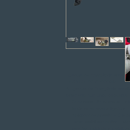
Ligadura de Emergência Israelita
LARGURA 100 X 2000MM
A
Ligadura de Emergência Israeli
tratamento num único dispositivo,
Compressa não aderente
– Eli
ferida ao remover a ligadura.
Aplicador de pressão
– Cria pr
Penso estéril secundário
– Mant
bem fixa, incluindo a imobili