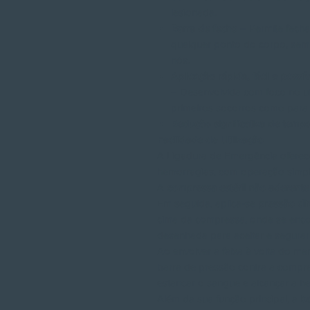
lesionada.
Barra de fecho
– Permite fecha
qualquer ponto do corpo, sem n
nós.
Aplicação rápida, fácil e possív
– Desenvolvida com foco no util
primeiros socorros como para 
Redução significativa de tempo
Facilidade de Utilização
A Ligadura de Emergência oferec
hemorragias, com operação simpl
A
compressa estéril não aderente
Em seguida, aplica-se
pressão dir
cima da compressa, onde se enc
desenhada para aceitar e segurar 
Ao envolver a faixa à volta do me
barra de pressão contra a compr
estancar o sangue e alcançar a h
Além da sua função principal, a
b