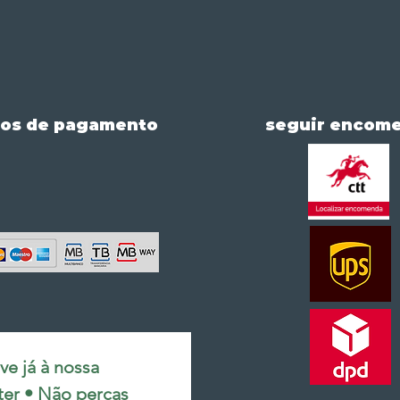
os de pagamento
seguir encom
e já à nossa 
ter • Não percas 