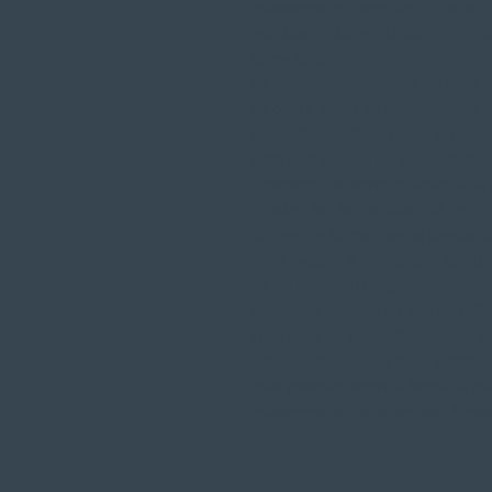
enfaixamento, permitindo mudar d
estrutura rígida — dando mais op
forma eficaz.
As voltas subsequentes da faixa
m
ao cobrir todas as extremidade
secundário estéril
. A faixa foi c
total
, sem enrolar ou torcer como
O
sistema de fecho
da ligadura é 
intuitivo. No fim da faixa, há uma
b
da mesma forma que se prende u
barra segura firmemente a ligadur
Se for necessário aplicar
pressão 
facilmente retirada da sua posição
anteriores da faixa,
diretamente p
Esta rotação exerce força adicion
mais pressão sobre a ferida. A b
anteriormente para
segurar firme