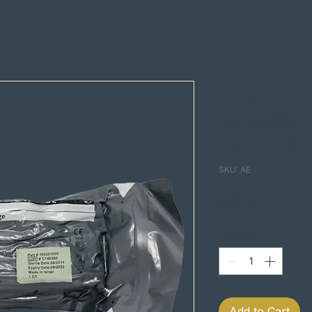
Ligadura
Israelit
PRESSÃ
SKU: AE
Price
€8.50
Quantity
*
Add to Cart