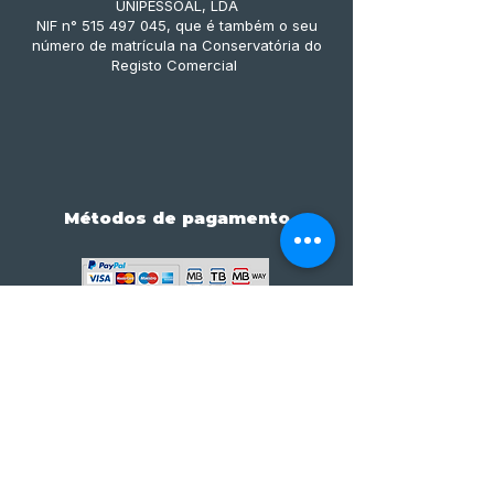
UNIPESSOAL, LDA
NIF n° 515 497 045, que é também o seu
número de matrícula na Conservatória do
Registo Comercial
Métodos de pagamento
Subscreve já à nossa 
newsletter • Não percas 
nada!
Email
*