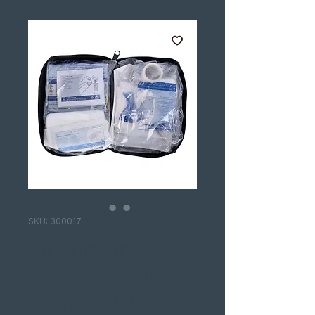
SKU: 300017
Kit primeiros
socorros com a
norma DIN 13167