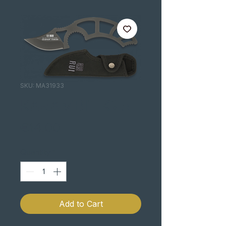
SKU: MA31933
KARAMBIT K25
Price
€14.00
Quantity
*
Add to Cart