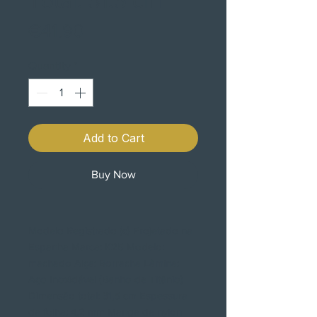
Price
€41.90
Quantity
*
Add to Cart
Buy Now
Modelo Registrado (c) Projetado na
Espanha Marca: K25 Modelo:
machado Alça: Borracha Lâmina:
Aço Inoxidável (Banho de Titânio)
Dimensão total: 31,5 cm Espessura
da folha: 4,2 mm Manga de nylon