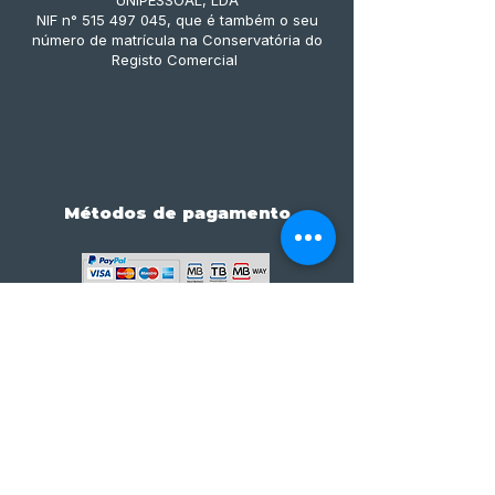
UNIPESSOAL, LDA
NIF n° 515 497 045, que é também o seu
número de matrícula na Conservatória do
Registo Comercial
Métodos de pagamento
Subscreve já à nossa 
newsletter • Não percas 
nada!
Email
*