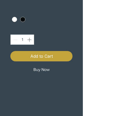
€82.00
COLOR
*
Quantity
*
Add to Cart
Buy Now
Guiador universal da Highway Hawk
street low
Diâmetro Ø 22 mm in Chrome
Certificado TÜV
82cm de largura
25cm de altura