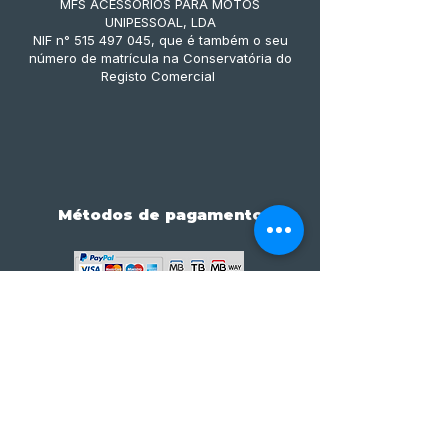
MFS ACESSÓRIOS PARA MOTOS
UNIPESSOAL, LDA
NIF n° 515 497 045, que é também o seu
número de matrícula na Conservatória do
Registo Comercial
Métodos de pagamento
Subscreve já à nossa 
newsletter • Não percas 
nada!
Email
*