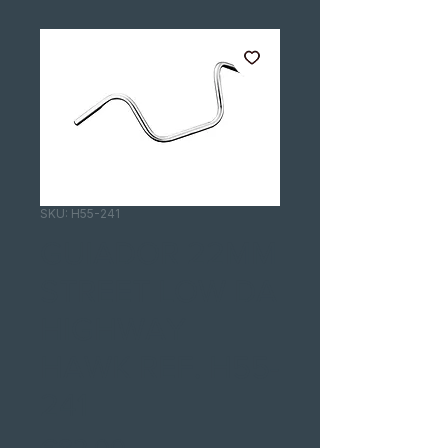
SKU: H55-241
GUIADOR 22MM
STREET LOW DA
HIGHWAY
HAWK REF. H55-
241
Price