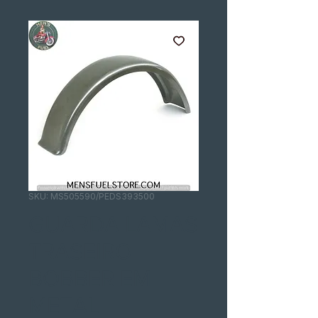
SKU: MS505590/PEDS393500
GUARDA LAMAS
TRASEIRO
BOBBER EM
METAL