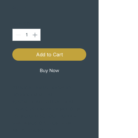
Price
€98.00
Quantity
*
Add to Cart
Buy Now
GUARDA LAMAS TRASEIRO
BOBBER EM METAL
15,5CM DE ABERTURA, IDEAL
PARA CUSTOMIZAR A MOTO EM
ESTILO OLD SCHOOL BOBBER.
VENDEMOS O SUPORTE EM
METAL CROMADO.