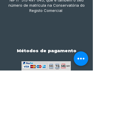
NIF n° 515 497 045, que é também o seu
número de matrícula na Conservatória do
Registo Comercial
Métodos de pagamento
Subscreve já à nossa 
newsletter • Não percas 
nada!
Email
*