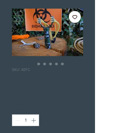
SKU: AEFC
FISGA CAÇA
Price
€17.00
Quantity
*