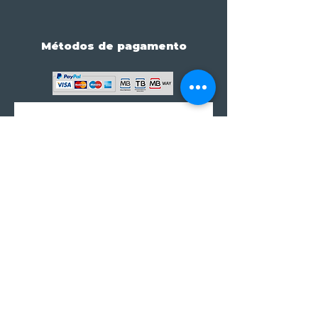
Métodos de pagamento
Subscreve já à nossa 
newsletter • Não percas 
nada!
Email
*
Join
Subscrever à newsletter