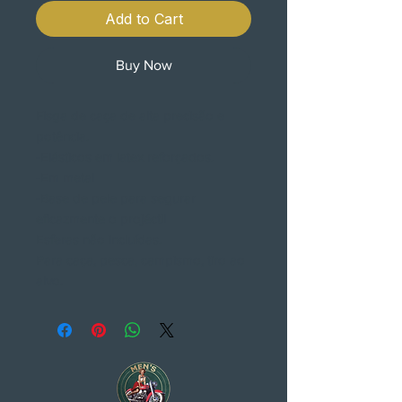
Add to Cart
Buy Now
Fisga de caça de alta precisão e
potência.
-Elásticos em latex reforçados.
-Em metal
-Base de pele para segurar
eficazmente o projéctil
Esferas não incluídas.
Para caça, pesca, campismo, tiro ao
alvo.