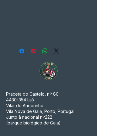
Material de excelente qualidade.
Ideal para esperas de caça de javali,
observação de pássaros, fotografia
de aproximação, airsoft, sniper,
paintball, camuflado...
Praceta do Castelo, nº 80
4430-354
Lijó
Vilar de Andorinho
Vila Nova de Gaia, Porto, Portugal
Junto à nacional nº222
(parque biológico de Gaia)