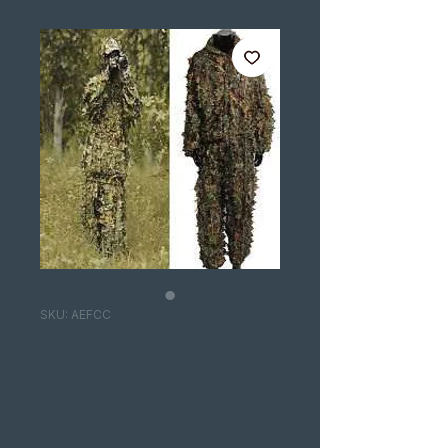
SKU: AEFCC
FATO
CAMUFLADO
CAÇA