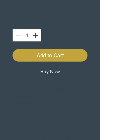
Price
€39.90
Quantity
*
Add to Cart
Buy Now
Fato NOVO Ghillie a simular
vegetação.
Padrão floresta "jungle camo".
Grande nível de camuflagem.
Composto por: Casaco, calças,
capuz e saco de transporte com alça
para colocar ao ombro.
Tamanho universal ajustável.