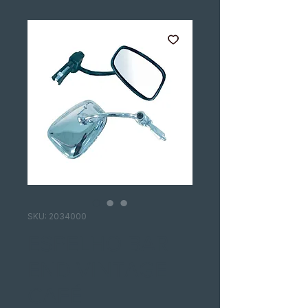
SKU: 2034000
ESPELHO BAR
END VINTAGE
CAFÉ