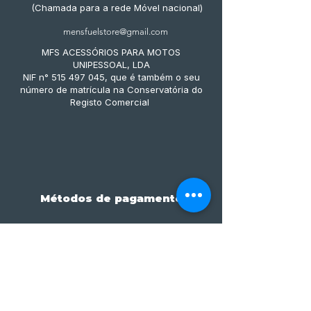
(Chamada para a rede Móvel nacional)
mensfuelstore@gmail.com
MFS ACESSÓRIOS PARA MOTOS
UNIPESSOAL, LDA
NIF n° 515 497 045, que é também o seu
número de matrícula na Conservatória do
Registo Comercial
Métodos de pagamento
Subscreve já à nossa 
newsletter • Não percas 