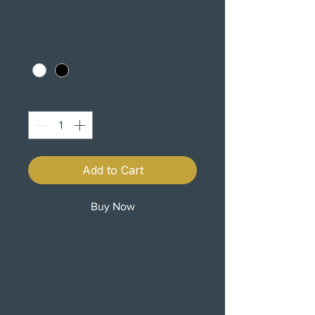
Price
€19.50
COLOR
*
Quantity
*
Add to Cart
Buy Now
O espelho 'Bar End' da Bike-It tem
um design quadrado com haste
curva que oferece um estilo
intemporal; o acessório perfeito para
aquele clássico café racer, guzzi ou