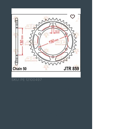
SKU: PE 12100497
CREMALHEIRA
YAMAHA YZF
600 R [05-07]
48D