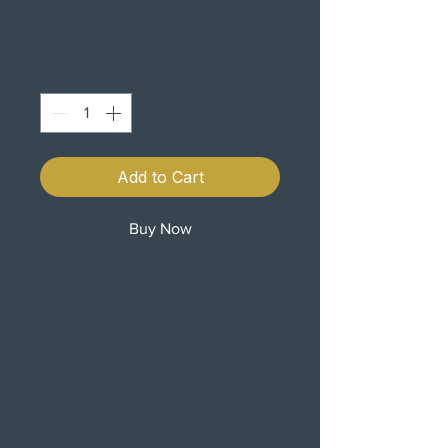
Price
€32.90
Quantity
*
Add to Cart
Buy Now
JT SPROCKETS Projetado por
computador para obter resistência
máxima com peso mínimo JT
combina tecnologia de ponta com
materiais de topo para produzir a
gama de rodas dentadas de última
qualidade com um valor imbatível
Cada roda dentada atende ou