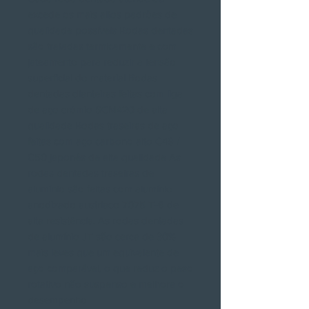
excede os mais altos padrões de
qualidade possíveis Rodas dentadas
são tratadas termicamente e com
jateamento para reduzir a tensão
superficial do material Rodas
dentadas dianteiras feitas com liga
de aço crómio SCM420 de alta
qualidade Rodas traseiras de aço
feitas com aço carbono alto C49 /
C50 japonês de alta qualidade As
rodas dentadas traseiras de
alumínio são feitas com alumínio
anodizado austríaco 7075 T-6 de
alta resistência. As rodas dentadas
de alumínio JT são cerca de 30%
mais leves que um equivalente de
aço comparável, o que reduz o peso
rotativo não suspenso e melhora o
desempenho