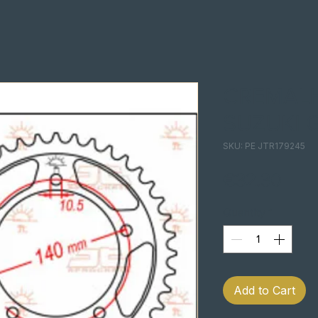
CREMALH
SUZUKI 
SKU: PE JTR179245
Pric
€32.30
Quantity
*
Add to Cart