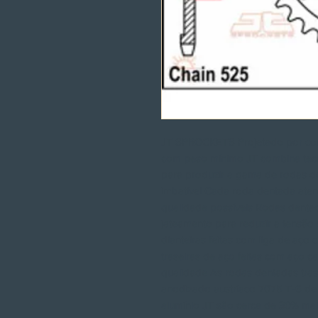
JT SPROCKETS Projetado por com
com peso mínimo JT combina tecn
para produzir a gama de rodas d
imbatível Cada roda dentada ate
qualidade possíveis Rodas denta
jateamento para reduzir a tensão 
dianteiras feitas com liga de aç
traseiras de aço feitas com aço c
qualidade As rodas dentadas trase
anodizado austríaco 7075 T-6 de 
alumínio JT são cerca de 30% mai