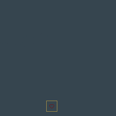
EIRA 525 45D
GSXR 600 JT
e