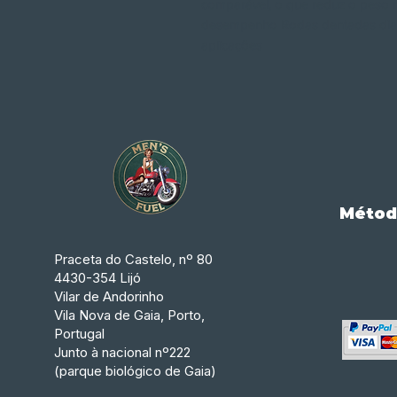
comparável, o que reduz o peso 
desempenho Rodas dentadas diant
aplicações
Métod
Praceta do Castelo, nº 80
4430-354 Lijó
Vilar de Andorinho
Vila Nova de Gaia, Porto,
Portugal
Junto à nacional nº222
(parque biológico de Gaia)