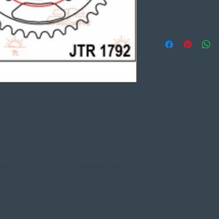
putador para obter resistência máxima
ologia de ponta com materiais de topo
entadas de última qualidade com um valor
nde ou excede os mais altos padrões de
das são tratadas termicamente e com
superficial do material Rodas dentadas
o crómio SCM420 de alta qualidade Rodas
arbono alto C49 / C50 japonês de alta
iras de alumínio são feitas com alumínio
alta resistência. As rodas dentadas de
s leves que um equivalente de aço