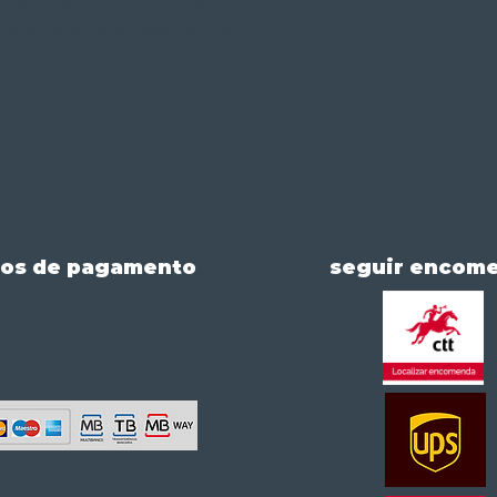
rotativo não suspenso e melhora o
eiras leves disponíveis para algumas
os de pagamento
seguir encom