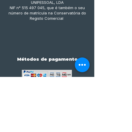
UNIPESSOAL, LDA
NIF n° 515 497 045, que é também o seu
número de matrícula na Conservatória do
Registo Comercial
Métodos de pagamento
Subscreve já à nossa 
newsletter • Não percas 
nada!
Email
*