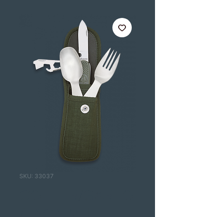
SKU: 33037
COLHER/GARFO
/FACA MULTI-