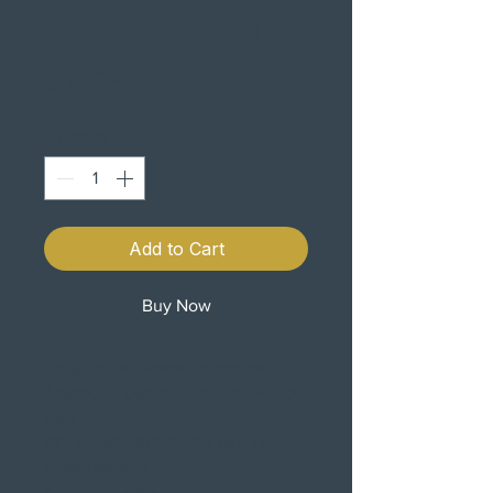
FERRAMENTA
Price
€13.75
Quantity
*
Add to Cart
Buy Now
Conjunto de talheres campismo
Albainox 3 peças de chapas de Aço
Inox
COLHER/GARFO/FACA MULTI-
FERRAMENTA