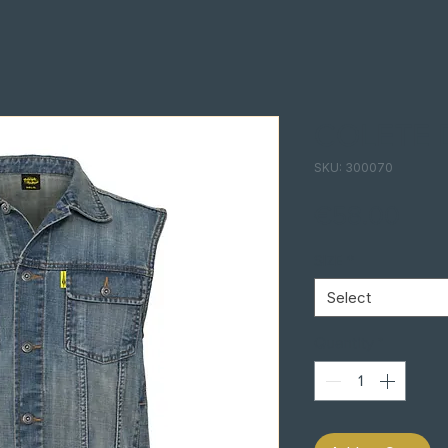
COLETE 
SKU: 300070
Pric
€58.00
SIZE
*
Select
Quantity
*