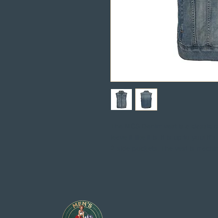
The MCS Denim vest is a classic 
leave it like it is. It is up to you!
2 side pockets. The vest is machi