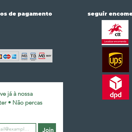
os de pagamento
seguir encom
e já à nossa 
ter • Não percas 
Join