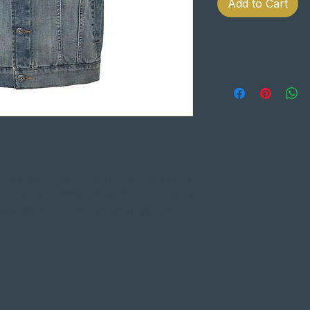
Add to Cart
one! You can put buttons and patches on or
 It's made out of 100% cotton with 2 breast and
ne washable on 30°C. We store, your roar!