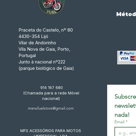
Métod
Praceta do Castelo, nº 80
4430-354 Lijó
Vilar de Andorinho
Vila Nova de Gaia, Porto,
Portugal
Junto à nacional nº222
(parque biológico de Gaia)
914 167 680
(Chamada para a rede Móvel
Subscrev
nacional)
newslet
mensfuelstore@gmail.com
nada!
Email
*
MFS ACESSÓRIOS PARA MOTOS