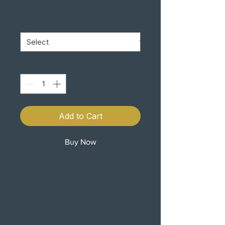
SIZE
*
Quantity
*
Add to Cart
Buy Now
Descrição
100% Impermeável e respirável
Proteções CE ombros, cotovelos
e
dorsal semirrígidas