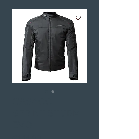
CASACO
SPRINT STORM
EVO
Price
€144.90