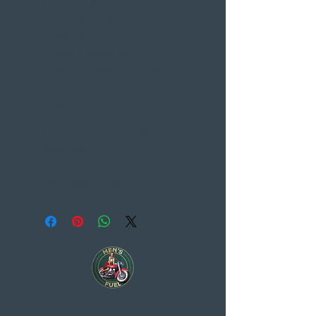
Material refletor
Forro interior térmico destacável
Ajuste na cintura
2 Bolsos exteriores
2 Bolsos interiores + 2 no forro
Ajuste nos braços
Sistema de ventilação frontal e
traseiro
Materiais – Poliéster, Nylon e
Reflective tech
Tamanhos – S-4XL