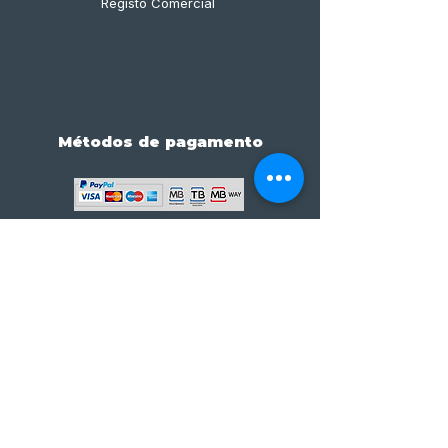
Registo Comercial
Métodos de pagamento
Subscreve já à nossa 
newsletter • Não percas 
nada!
Email
*
Join