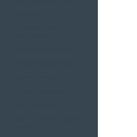
Características:
– Tricomposto, Fibra de Vidro,
Kevlar e Carbono
– Calota com dois tamanhos
– Viseira anti-riscos com pinlock
– Ajuste micrométrico
– Forro amovível e lavável
– Queixeira removível
– Espuma dos óculos disponível em
3 espessuras