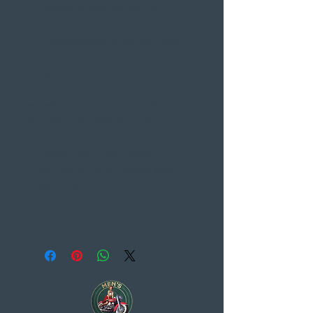
– Preparado para bluetooth
– 4 Possibilidade de configuração
– Viseiras coloridas s/ pinlock
vendidas à parte Cores – Escura,
espelhada prateada e espelhada
dourada e espelhada multicor
– Cores: Preto mate, Branco,
Preto/Fluo e Ghost Legend preto
mate/branco
– Tamanhos: XS – XXL