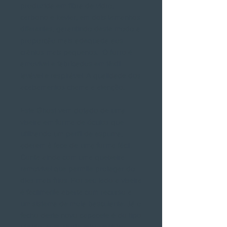
produzida em fibra de vidro,
carbono e kevlar, em dois tamanhos
diferentes, garantindo deste modo a
proporção mais adequada aos
crânios mais pequenos. O forro é
amovível e fabricados em têxtil
lavável e respirável. A qualidade dos
acabamentos chama a atenção.
Este Ghost vem dotado de uma
viseira em forma de óculos que
utilizando um perfil de espuma,
aderem à face de uma forma fácil.
Conta ainda com uma queixeira
removível que permite proteger do
dias mais frios. Por seu lado a viseira
é facilmente aberta com recurso a
um sistema de mola basculante. Já o
fecho deste novo capacete é do tipo
rápido, com ajuste micrométrico.