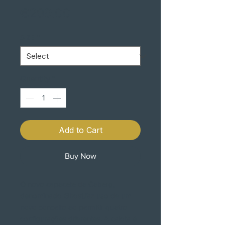
Price
€299.00
SIZE
*
Quantity
*
Add to Cart
Buy Now
O novo capacete da Caberg,
denominado Ghost,faz uso de um
novo conceito ao permitir quatro
configurações diferentes. A calota é