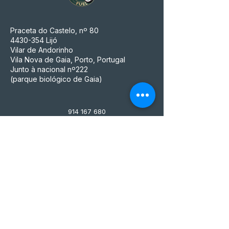
Praceta do Castelo, nº 80
4430-354
Lijó
Vilar de Andorinho
Vila Nova de Gaia, Porto, Portugal
Junto à nacional nº222
(parque biológico de Gaia)
914 167 680
(Chamada para a rede Móvel nacional)
mensfuelstore@gmail.com
MFS ACESSÓRIOS PARA MOTOS
UNIPESSOAL, LDA
NIF n° 515 497 045, que é também o seu
número de matrícula na Conservatória do
Registo Comercial