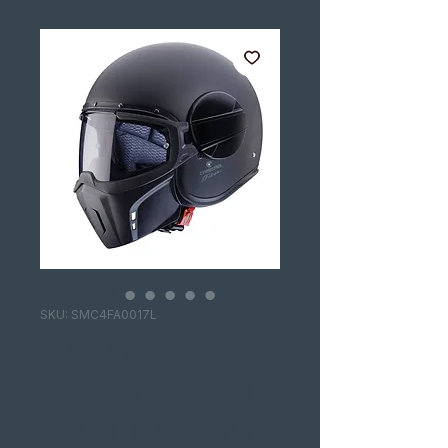
SKU: SMC4FA0017L
CAPACETE
GHOST PRETO
MATT CABERG