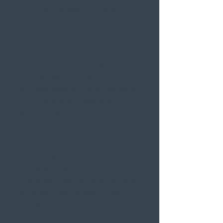
Slim Shell projetado para evitar a
concepção comum de volumosa.
Protege as orelhas do ar e do ruído,
bom para o uso da estrada. clássico,
simples e tradicional. O
revestimento interno é feito de 95%
algodão, feito super fofo em um
processo especial e então trazido a
forma perfeita com pequenas
emendas agradáveis.
ca. 780-850g
Casca de fibra de vidro
Produto não homologado para
circulação rodoviária.
Este artigo é vendido como produto
decorativo/uso recreativo privado.
Não é considerado equipamento de
proteção homologado para