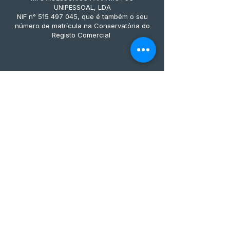
UNIPESSOAL, LDA
NIF n° 515 497 045, que é também o seu
número de matrícula na Conservatória do
Registo Comercial
Métodos de pagamento
Subscreve já à nossa 
newsletter • Não percas 
nada!
Email
*