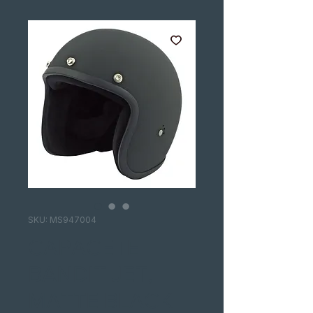
SKU: MS947004
CAPACETE
BANDIT JET,
MATTE BLACK