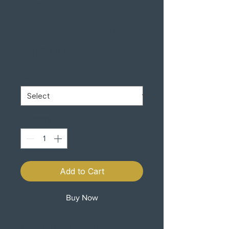
NÃO
HOMOLOGADO
Price
€119.00
SIZE
*
Quantity
*
Add to Cart
Buy Now
Tradional rosto aberto capacete.