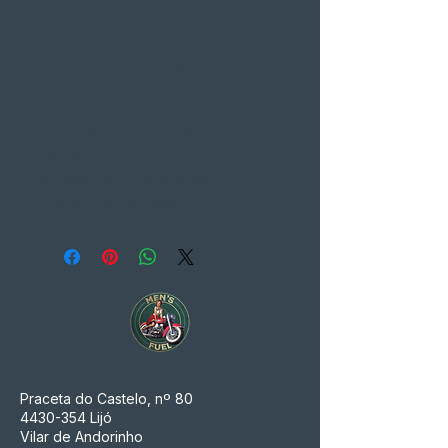
WHITE/ORANGE NÃO
HOMOLOGADO
Produto não homologado para
circulação rodoviária.
Este artigo é vendido como produto
decorativo/uso recreativo privado.
Não é considerado equipamento de
proteção homologado para
utilização em estrada.
Praceta do Castelo, nº 80
4430-354
Lijó
Vilar de Andorinho