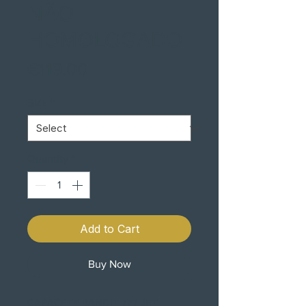
NÃO
HOMOLOGADO
Price
€119.00
SIZE
*
Quantity
*
Add to Cart
Buy Now
CAPACETE BANDIT 777 JET