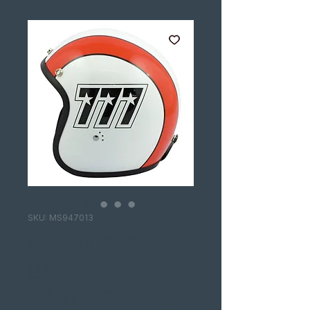
SKU: MS947013
CAPACETE
BANDIT 777 JET
WHITE/ORANGE