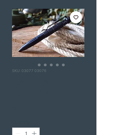
SKU: 03077 03076
CANETA
TÁCTICA
Price
€11.00
Quantity
*