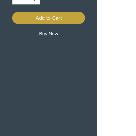
Add to Cart
Buy Now
Caneta táctica LAIX.
Construída em alumínio de aviação
um dos materiais leves mais
resistentes e duráveis.
Design ergonómico.
A sua ponta em forma de bico e
preparada para esse efeito com
afiação por diamante, permite partir
facilmente um vidro em caso de
acidente ou emergência.
Acima de tudo pode ser usada
diariamente como caneta.