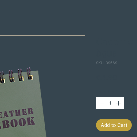
Caderno 
àgua
SKU: 39569
Price
€4.90
Quantity
*
Add to Cart