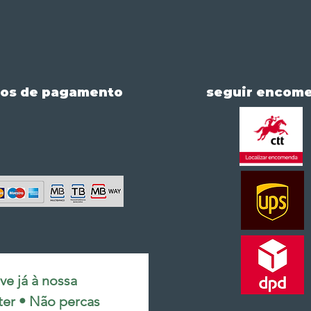
os de pagamento
seguir encom
e já à nossa 
ter • Não percas 